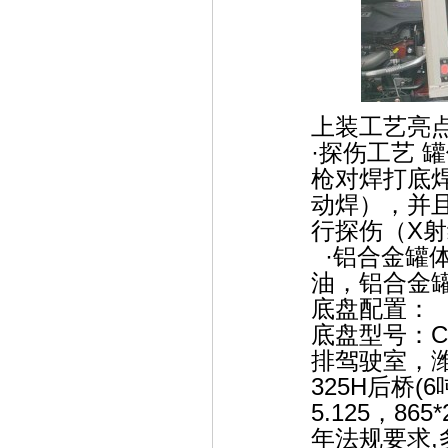
上装工艺亮
·探伤工艺 
枪对焊打底
动焊），并且按
行探伤（X
·铝合金罐
油，铝合金
底盘配置：
底盘型号：CA1
排驾驶室，潍柴
325H后桥(
5.125，865*
年法规要求,多