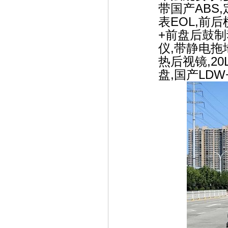
带国产ABS
表EOL,前
+前盘后鼓制动
仪,带静电拖
热后视镜,2
盘,国产LDW