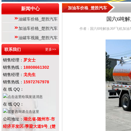
加油车价格_楚胜汽车
新闻中心
国六6吨解放
油罐车价格_楚胜汽车
加油车价格_楚胜汽车
作者：国六6吨解放J6F飞机加油车 来
油罐车视频_楚胜汽车
联系我们
更多>>
销售经理：
罗女士
销售热线：
18808661302
销售经理：
戈先生
销售热线：
15972767978
在 线 QQ：
在 线 QQ：
公司地址：
湖北省-随州市-市
经济开发区-季梁大道9号_(楚