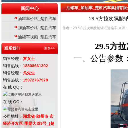
油罐车_加油车_楚胜汽车集团有限
新闻中心
29.5方拉次氯酸
油罐车价格_楚胜汽车
加油车价格_楚胜汽车
作者：29.5方拉次氯酸钠罐式运输车 来源：化工车
油罐车视频_楚胜汽车
29.5
联系我们
更多>>
一、公告参数
销售经理：
罗女士
销售热线：
18808661302
销售经理：
戈先生
销售热线：
15972767978
在 线 QQ：
在 线 QQ：
公司地址：
湖北省-随州市-市
经济开发区-季梁大道9号_(楚