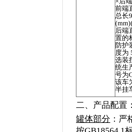
×
后
前端
总长
(mm)
后端
置的
防护
度为
选装
统生
号为
该车
半挂
二、产品配置
罐体部分
：严
按
GB18564.1