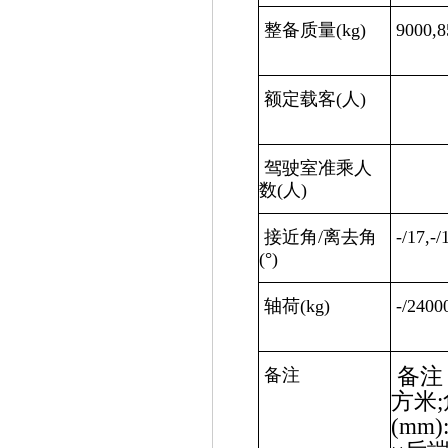
整备质量
(kg)
9000,8
额定载客
(
人
)
驾驶室准乘人
数
(
人
)
接近角
/
离去角
-/17,-/
(°)
轴荷
(kg)
-/2400
备注
备注
方米
;
(mm)