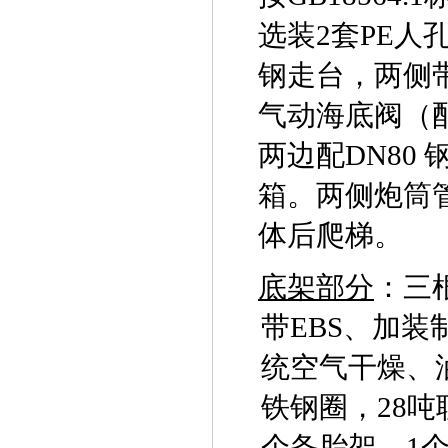
选装
2
套
PE
人
钢走台，两侧
气动海底阀（
两边配
DN80
箱。两侧炮筒
体后爬梯。
底架部分
：三
带
EBS
、加装
统空气干燥、
铁钢圈，
28
吨
个备胎架，
1