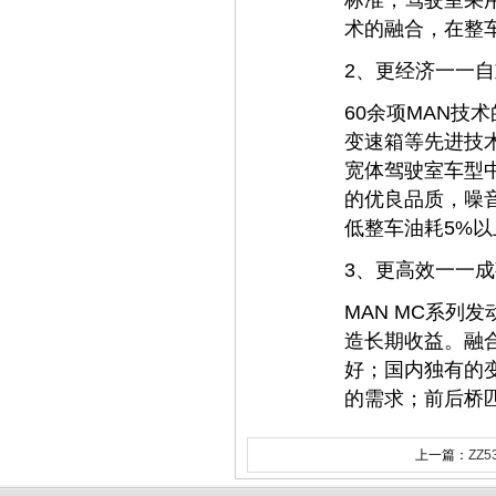
标准，驾驶室采
术的融合，在整
2
、更经济一一自
60
余项
MAN
技术
变速箱等先进技
宽体驾驶室车型
的优良品质，噪
低整车油耗
5%
以
3
、更高效一一成
MAN MC
系列发
造长期收益。融
好；国内独有的
的需求；前后桥
上一篇：
ZZ