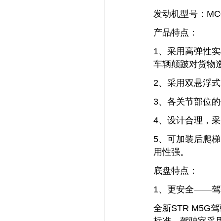
发动机型号：
MC0
产品特点：
1
、采用高弹性实
车辆颠跛对货物
2
、采用双悬浮式
3
、各关节部位的
4
、设计合理，采
5
、可加装后爬梯
用性强。
底盘特点：
1
、更安全——驾
全新
STR M5G
驾