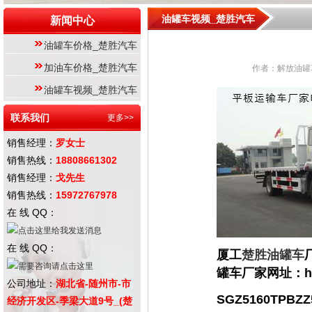
油罐车视频_楚胜汽车
新闻中心
油罐车价格_楚胜汽车
加油车价格_楚胜汽车
作者：解放油罐车 
油罐车视频_楚胜汽车
联系我们
更多>>
销售经理：
罗女士
销售热线：
18808661302
销售经理：
戈先生
销售热线：
15972767978
在 线 QQ：
在 线 QQ：
厦工
楚胜
油罐车
罐车厂家网址：
h
公司地址：
湖北省-随州市-市
SGZ5160TPBZZ
经济开发区-季梁大道9号_(楚