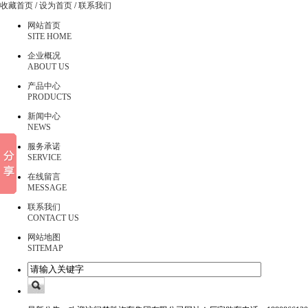
收藏首页
/
设为首页
/
联系我们
网站首页
SITE HOME
企业概况
ABOUT US
产品中心
PRODUCTS
新闻中心
NEWS
服务承诺
SERVICE
在线留言
MESSAGE
联系我们
CONTACT US
网站地图
SITEMAP