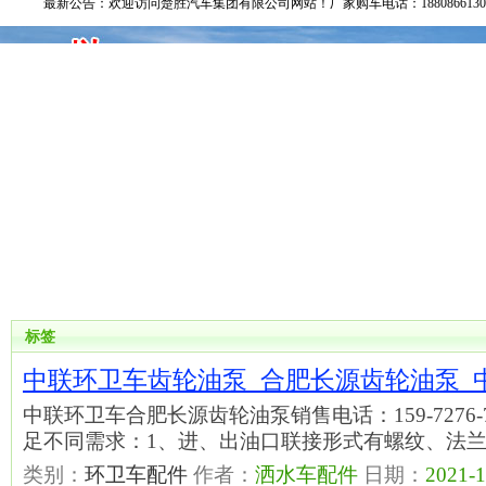
最新公告：
欢迎访问楚胜汽车集团有限公司网站！厂家购车电话：188086613
标签
中联环卫车齿轮油泵_合肥长源齿轮油泵_
中联环卫车合肥长源齿轮油泵销售电话：159-7276-
足不同需求：1、进、出油口联接形式有螺纹、法兰等
类别：
环卫车配件
作者：
洒水车配件
日期：
2021-1