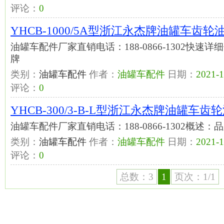
评论：
0
YHCB-1000/5A型浙江永杰牌油罐车齿
油罐车配件厂家直销电话：188-0866-1302快速
牌
类别：
油罐车配件
作者：
油罐车配件
日期：
2021-1
评论：
0
YHCB-300/3-B-L型浙江永杰牌油罐车
油罐车配件厂家直销电话：188-0866-1302概述：
类别：
油罐车配件
作者：
油罐车配件
日期：
2021-1
评论：
0
总数：3
1
页次：1/1