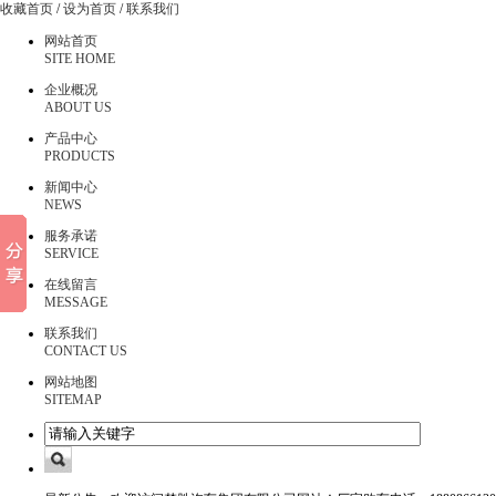
收藏首页
/
设为首页
/
联系我们
网站首页
SITE HOME
企业概况
ABOUT US
产品中心
PRODUCTS
新闻中心
NEWS
服务承诺
SERVICE
在线留言
MESSAGE
联系我们
CONTACT US
网站地图
SITEMAP