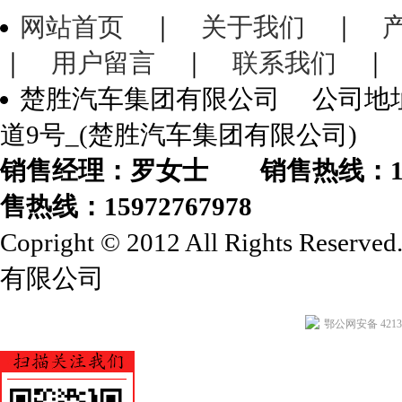
网站首页
｜
关于我们
｜
｜
用户留言
｜
联系我们
楚胜汽车集团有限公司 公司地址
道9号_(楚胜汽车集团有限公司)
销售经理：罗女士 销售热线：18
售热线：15972767978
Copright © 2012 All Rights Reserved
有限公司
鄂公网安备 42130