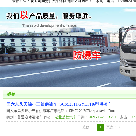
最新公告：
欢迎访问楚胜汽车集团有限公司网站！厂家购车电话：188086613
标签
国六东风天锦小三轴供液车_SCS5251TGYDFH6型供液车
国六东风天锦小三轴供液车厂家电话：159-7276-7978<spanstyle="font...
类别：
普通液体运输车
作者：
湖北楚胜汽车
日期：
2021-08-23 13.29.01
点击：
99
总数：1
1
页次：1/1