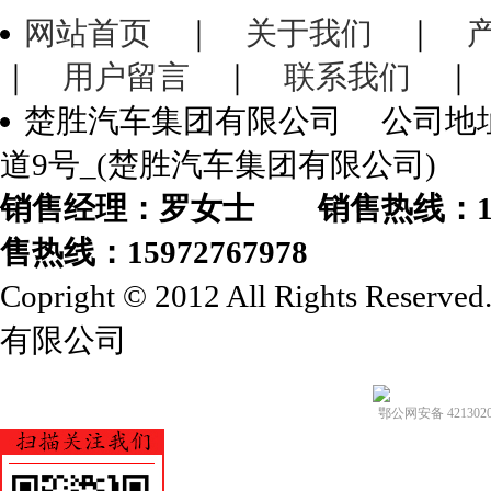
网站首页
｜
关于我们
｜
｜
用户留言
｜
联系我们
楚胜汽车集团有限公司 公司地址
道9号_(楚胜汽车集团有限公司)
销售经理：罗女士 销售热线：18
售热线：15972767978
Copright © 2012 All Rights Reserved
有限公司
鄂公网安备 4213020