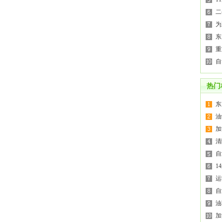
二
为
东
重
自
热门
东
油
加
清
自
1
运
自
油
加