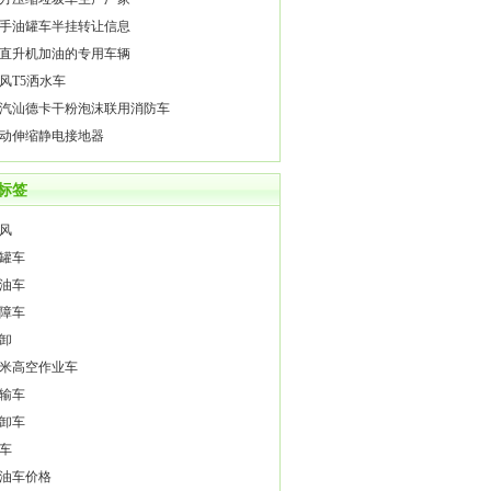
手油罐车半挂转让信息
直升机加油的专用车辆
风T5洒水车
汽汕德卡干粉泡沫联用消防车
动伸缩静电接地器
标签
风
罐车
油车
障车
卸
4米高空作业车
输车
卸车
车
油车价格