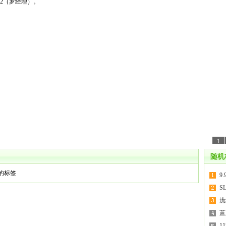
02（罗经理）。
1
随机
关的标签
9
S
流
蓝
1