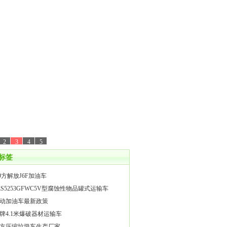
2
3
4
5
标签
.9方解放J6F加油车
LS5253GFWC5V型腐蚀性物品罐式运输车
动加油车最新政策
牌4.1米爆破器材运输车
1方压缩垃圾车生产厂家