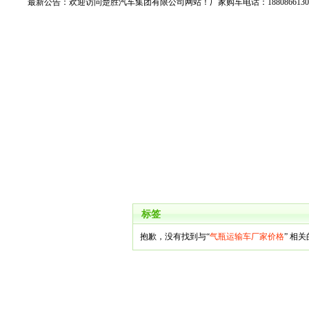
最新公告：
欢迎访问楚胜汽车集团有限公司网站！厂家购车电话：188086613
标签
抱歉，没有找到与“
气瓶运输车厂家价格
” 相