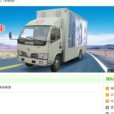
02（罗经理）。
1
随机
相关的标签
钢
出
垃
重
注