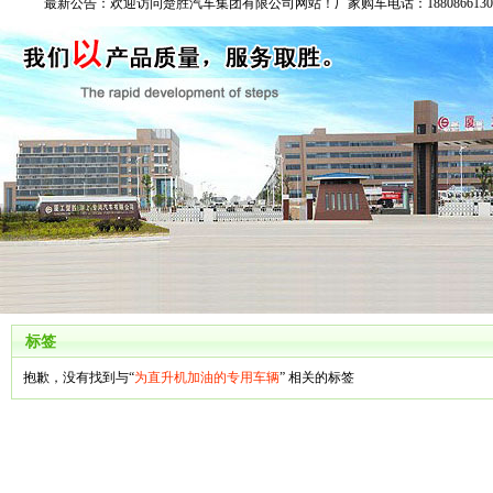
最新公告：
欢迎访问楚胜汽车集团有限公司网站！厂家购车电话：188086613
标签
抱歉，没有找到与“
为直升机加油的专用车辆
” 相关的标签