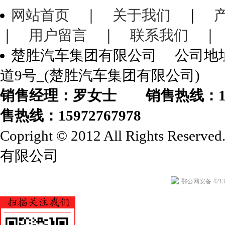
网站首页
｜
关于我们
｜
｜
用户留言
｜
联系我们
楚胜汽车集团有限公司 公司地址
道9号_(楚胜汽车集团有限公司)
销售经理：罗女士 销售热线：18
售热线：15972767978
Copright © 2012 All Rights Reserved
有限公司
鄂公网安备 42130