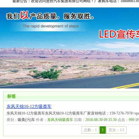
最新公告：
欢迎访问楚胜汽车集团有限公司网站！厂家购车电话：188086613
标签
东风天锦10-12方吸粪车
东风天锦10-12方吸粪车东风天锦10-12方吸粪车厂家直销电话：159-7276-7978<span
类别：
吸粪(污)车
作者：
东风天锦吸粪车
日期：
2018-08-30 09.35.50
点击：
999
评
总数：1
1
页次：1/1