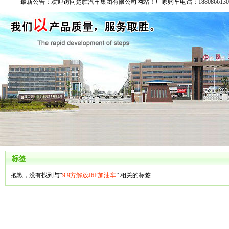
最新公告：
欢迎访问楚胜汽车集团有限公司网站！厂家购车电话：188086613
标签
抱歉，没有找到与“
9.9方解放J6F加油车
” 相关的标签