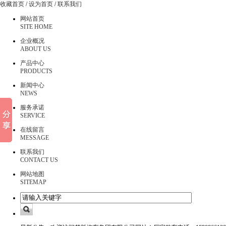
收藏首页
/
设为首页
/
联系我们
网站首页
SITE HOME
企业概况
ABOUT US
产品中心
PRODUCTS
新闻中心
NEWS
服务承诺
SERVICE
在线留言
MESSAGE
联系我们
CONTACT US
网站地图
SITEMAP