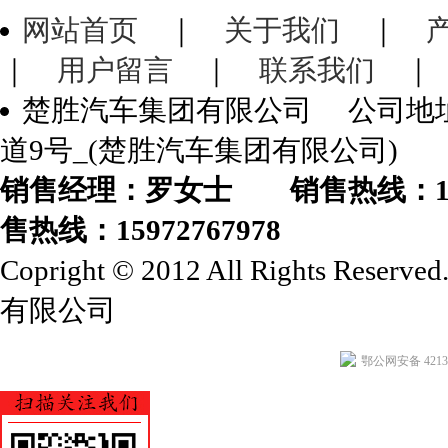
网站首页
｜
关于我们
｜
｜
用户留言
｜
联系我们
楚胜汽车集团有限公司 公司地址
道9号_(楚胜汽车集团有限公司)
销售经理：罗女士 销售热线：18
售热线：15972767978
Copright © 2012 All Rights Reserved
有限公司
鄂公网安备 42130