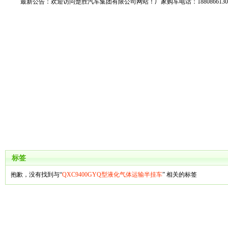
最新公告：
欢迎访问楚胜汽车集团有限公司网站！厂家购车电话：188086613
标签
抱歉，没有找到与“
QXC9400GYQ型液化气体运输半挂车
” 相关的标签