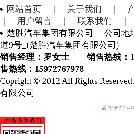
网站首页
｜
关于我们
｜
｜
用户留言
｜
联系我们
楚胜汽车集团有限公司 公司地址
道9号_(楚胜汽车集团有限公司)
销售经理：罗女士 销售热线：18
售热线：15972767978
Copright © 2012 All Rights Reserved
有限公司
鄂公网安备 42130