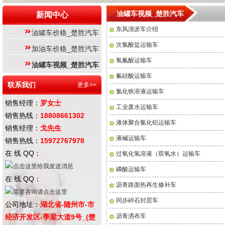
油罐车视频_楚胜汽车
新闻中心
东风清淤车介绍
油罐车价格_楚胜汽车
次氯酸盐运输车
加油车价格_楚胜汽车
氢氟酸运输车
油罐车视频_楚胜汽车
氟硅酸运输车
联系我们
更多>>
氯化铁溶液运输车
销售经理：
罗女士
工业废水运输车
销售热线：
18808661302
液体聚合氯化铝运输车
销售经理：
戈先生
液碱运输车
销售热线：
15972767978
在 线 QQ：
过氧化氢溶液（双氧水）运输车
磷酸运输车
在 线 QQ：
沥青路面热再生修补车
同步碎石封层车
公司地址：
湖北省-随州市-市
沥青洒布车
经济开发区-季梁大道9号_(楚