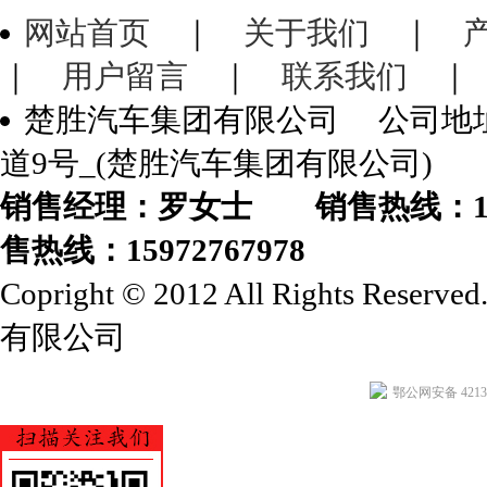
网站首页
｜
关于我们
｜
｜
用户留言
｜
联系我们
楚胜汽车集团有限公司 公司地址
道9号_(楚胜汽车集团有限公司)
销售经理：罗女士 销售热线：18
售热线：15972767978
Copright © 2012 All Rights Reserved
有限公司
鄂公网安备 42130