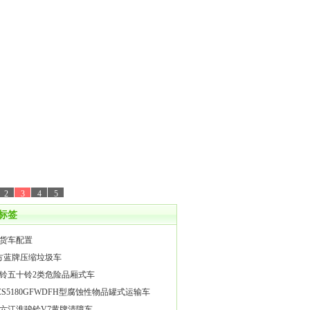
2
3
4
5
标签
货车配置
方蓝牌压缩垃圾车
铃五十铃2类危险品厢式车
CS5180GFWDFH型腐蚀性物品罐式运输车
六江淮骏铃V7黄牌清障车