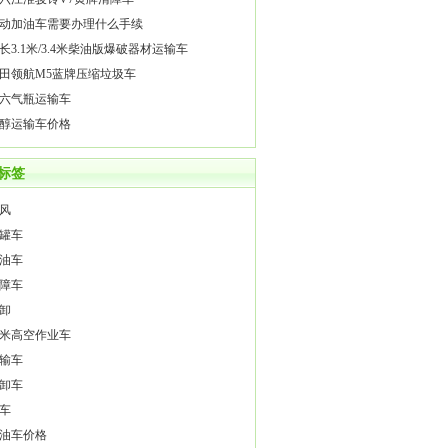
动加油车需要办理什么手续
长3.1米/3.4米柴油版爆破器材运输车
田领航M5蓝牌压缩垃圾车
六气瓶运输车
醇运输车价格
标签
风
罐车
油车
障车
卸
4米高空作业车
输车
卸车
车
油车价格