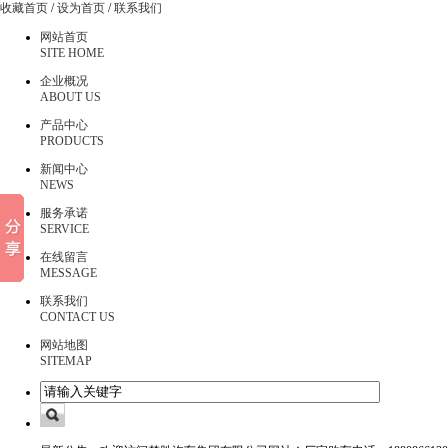
收藏首页
/
设为首页
/
联系我们
网站首页
SITE HOME
企业概况
ABOUT US
产品中心
PRODUCTS
新闻中心
NEWS
服务承诺
SERVICE
在线留言
MESSAGE
联系我们
CONTACT US
网站地图
SITEMAP