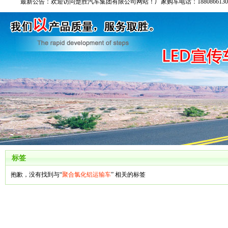
最新公告：
欢迎访问楚胜汽车集团有限公司网站！厂家购车电话：188086613
标签
抱歉，没有找到与“
聚合氯化铝运输车
” 相关的标签