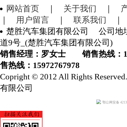
网站首页
｜
关于我们
｜
｜
用户留言
｜
联系我们
楚胜汽车集团有限公司 公司地址
道9号_(楚胜汽车集团有限公司)
销售经理：罗女士 销售热线：18
售热线：15972767978
Copright © 2012 All Rights Reserved
有限公司
鄂公网安备 42130