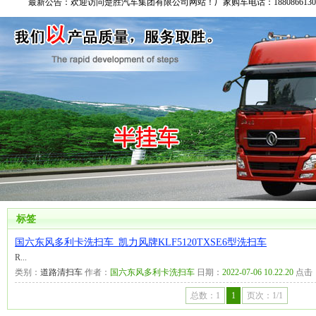
最新公告：
欢迎访问楚胜汽车集团有限公司网站！厂家购车电话：188086613
标签
国六东风多利卡洗扫车_凯力风牌KLF5120TXSE6型洗扫车
R...
类别：
道路清扫车
作者：
国六东风多利卡洗扫车
日期：
2022-07-06 10.22.20
点击
总数：1
1
页次：1/1