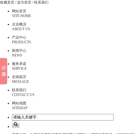
收藏首页
/
设为首页
/
联系我们
网站首页
SITE HOME
企业概况
ABOUT US
产品中心
PRODUCTS
新闻中心
NEWS
服务承诺
SERVICE
在线留言
MESSAGE
联系我们
CONTACT US
网站地图
SITEMAP