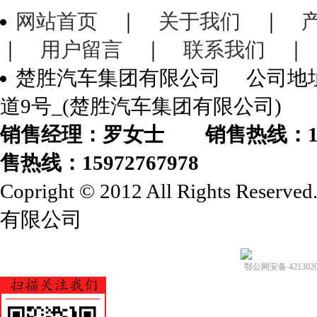
网站首页
｜
关于我们
｜
｜
用户留言
｜
联系我们
楚胜汽车集团有限公司 公司地址
道9号_(楚胜汽车集团有限公司)
销售经理：罗女士 销售热线：18
售热线：15972767978
Copright © 2012 All Rights Reserved
有限公司
鄂公网安备 4213020