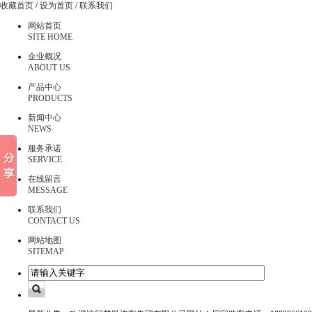
收藏首页
/
设为首页
/
联系我们
网站首页
SITE HOME
企业概况
ABOUT US
产品中心
PRODUCTS
新闻中心
NEWS
服务承诺
SERVICE
在线留言
MESSAGE
联系我们
CONTACT US
网站地图
SITEMAP