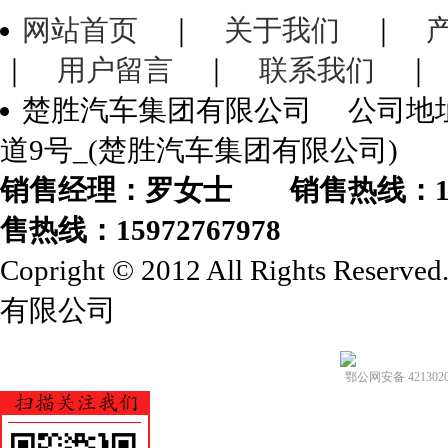
网站首页
｜
关于我们
｜
｜
用户留言
｜
联系我们
楚胜汽车集团有限公司 公司地址
道9号_(楚胜汽车集团有限公司)
销售经理：罗女士 销售热线：18
售热线：15972767978
Copright © 2012 All Rights Reserved
有限公司
鄂公网安备 4213020