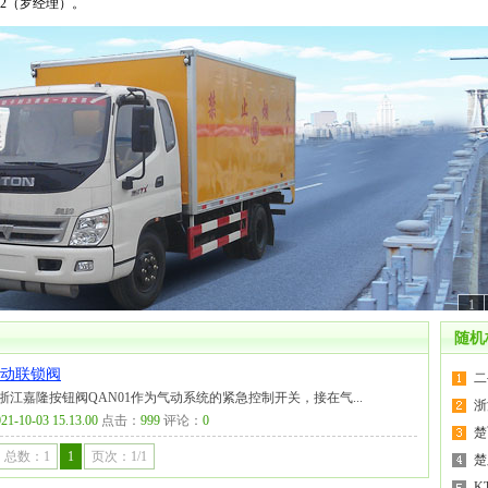
02（罗经理）。
1
随机
气动联锁阀
二
一、浙江嘉隆按钮阀QAN01作为气动系统的紧急控制开关，接在气...
浙
21-10-03 15.13.00
点击：
999
评论：
0
楚
总数：1
1
页次：1/1
楚
K