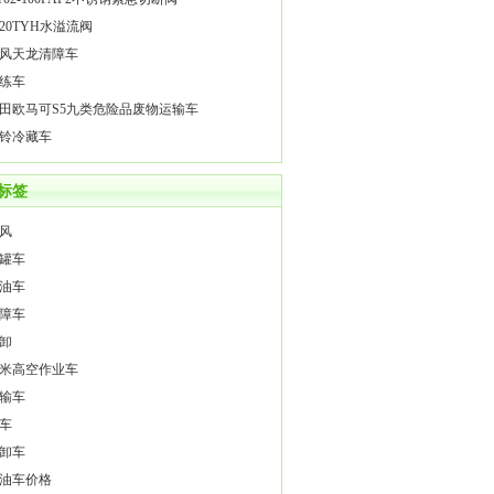
020TYH水溢流阀
风天龙清障车
练车
田欧马可S5九类危险品废物运输车
铃冷藏车
标签
风
罐车
油车
障车
卸
4米高空作业车
输车
车
卸车
油车价格