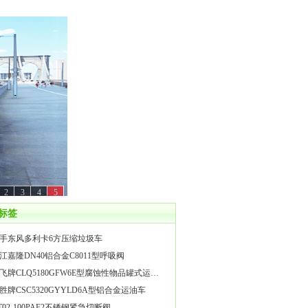
2
3
4
5
标签
手东风多利卡6方压缩垃圾车
江嘉隆DN40铝合金C8011型呼吸阀
飞牌CLQ5180GFW6E型腐蚀性物品罐式运…
胜牌CSC5320GYYLD6A型铝合金运油车
T02-100PAF2不锈钢紧急切断阀