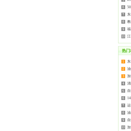
5
东
教
福
江
热门
东
油
加
清
自
1
运
油
自
加