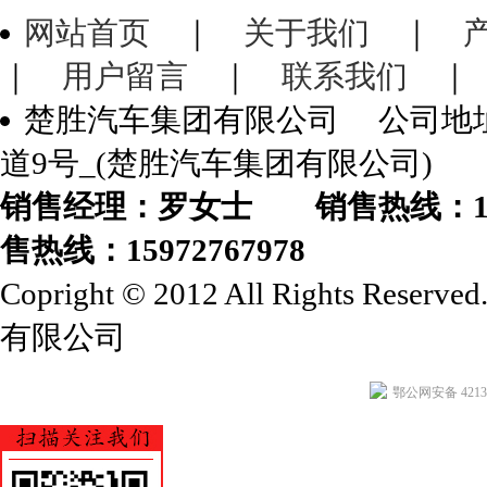
网站首页
｜
关于我们
｜
｜
用户留言
｜
联系我们
楚胜汽车集团有限公司 公司地址
道9号_(楚胜汽车集团有限公司)
销售经理：罗女士 销售热线：18
售热线：15972767978
Copright © 2012 All Rights Reserved
有限公司
鄂公网安备 42130