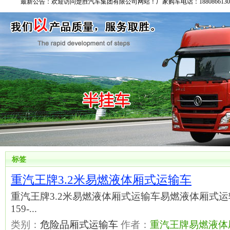
最新公告：
欢迎访问楚胜汽车集团有限公司网站！厂家购车电话：188086613
标签
重汽王牌3.2米易燃液体厢式运输车
重汽王牌3.2米易燃液体厢式运输车易燃液体厢式
159-...
类别：
危险品厢式运输车
作者：
重汽王牌易燃液体