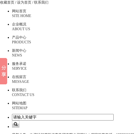
收藏首页
/
设为首页
/
联系我们
网站首页
SITE HOME
企业概况
ABOUT US
产品中心
PRODUCTS
新闻中心
NEWS
服务承诺
SERVICE
在线留言
MESSAGE
联系我们
CONTACT US
网站地图
SITEMAP