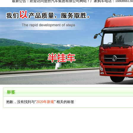
最新公告：
欢迎访问楚胜汽车集团有限公司网站！厂家购车电话：188086613
标签
抱歉，没有找到与“
2020年新规
” 相关的标签