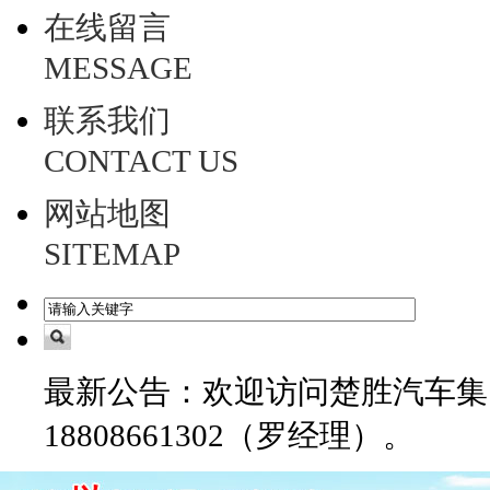
在线留言
MESSAGE
联系我们
CONTACT US
网站地图
SITEMAP
最新公告：
欢迎访问楚胜汽车集
18808661302（罗经理）。