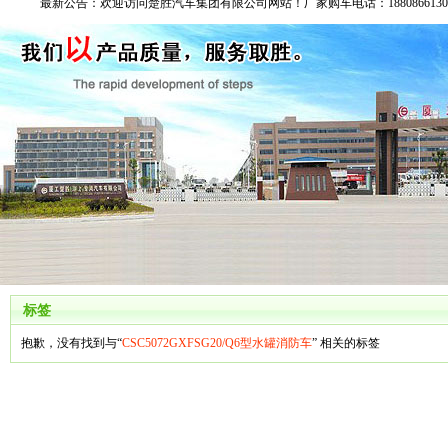
最新公告：
欢迎访问楚胜汽车集团有限公司网站！厂家购车电话：188086613
标签
抱歉，没有找到与“
CSC5072GXFSG20/Q6型水罐消防车
” 相关的标签