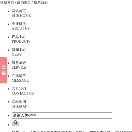
收藏首页
/
设为首页
/
联系我们
网站首页
SITE HOME
企业概况
ABOUT US
产品中心
PRODUCTS
新闻中心
NEWS
服务承诺
SERVICE
在线留言
MESSAGE
联系我们
CONTACT US
网站地图
SITEMAP