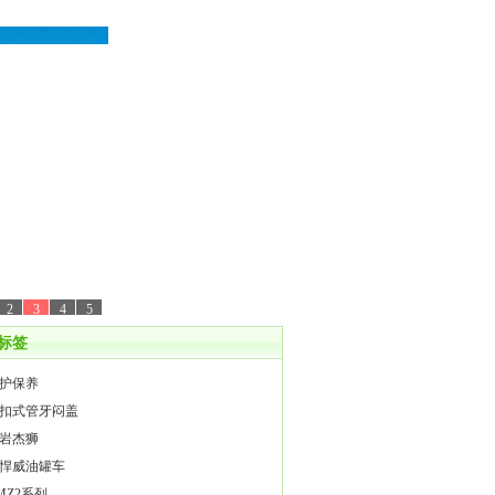
2
3
4
5
标签
护保养
扣式管牙闷盖
岩杰狮
悍威油罐车
MZ2系列