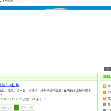
02（罗经理）。
1
随机
量拖车消防炮
维
底盘、拖把、进水管、回转体、炮头等机构组成，配有两个直径65进水
内
...
红
24-07-22 17.22.22
点击：
99
评论：
0
新
总数：1
1
页次：1/1
C