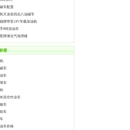
罐车配置
风天龙前四后八油罐车
稳牌带泵24V车载加油机
手8吨加油车
星牌液化气地埋罐
标签
风
罐车
油车
障车
卸
4米高空作业车
输车
卸车
车
油车价格