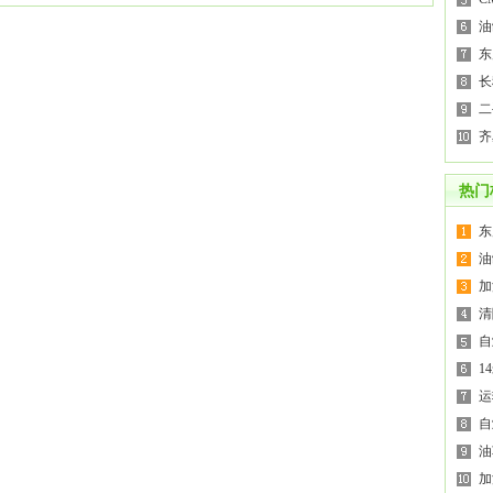
油
东
长
二
齐
热门
东
油
加
清
自
1
运
自
油
加