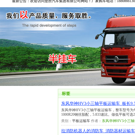
最新公告：
欢迎访问楚胜汽车集团有限公司网站！厂家购车电话：188086613
标签
东风华神HV3小三轴平板运输车_板长9
东风华神HV3小三轴平板运输车，整车型号为华神
1000R20钢丝胎配，5.833速比。做低平板可选295
类别：
平板运输车
作者：
东风华神HV3小三
拉消防机器人的消防车_消防器材运输车_博利