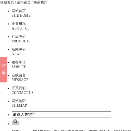
收藏首页
/
设为首页
/
联系我们
网站首页
SITE HOME
企业概况
ABOUT US
产品中心
PRODUCTS
新闻中心
NEWS
服务承诺
SERVICE
在线留言
MESSAGE
联系我们
CONTACT US
网站地图
SITEMAP