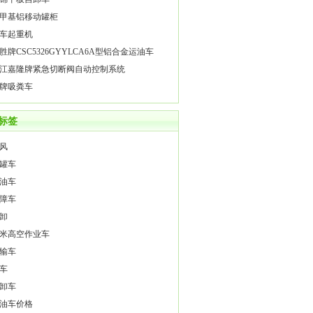
甲基铝移动罐柜
车起重机
胜牌CSC5326GYYLCA6A型铝合金运油车
江嘉隆牌紧急切断阀自动控制系统
牌吸粪车
标签
风
罐车
油车
障车
卸
4米高空作业车
输车
车
卸车
油车价格